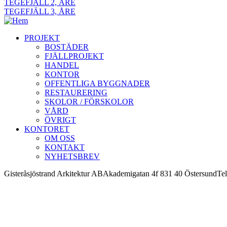
TEGEFJÄLL 2, ÅRE
TEGEFJÄLL 3, ÅRE
PROJEKT
BOSTÄDER
FJÄLLPROJEKT
HANDEL
KONTOR
OFFENTLIGA BYGGNADER
RESTAURERING
SKOLOR / FÖRSKOLOR
VÅRD
ÖVRIGT
KONTORET
OM OSS
KONTAKT
NYHETSBREV
Gisteråsjöstrand Arkitektur AB
Akademigatan 4f 831 40 Östersund
Tel