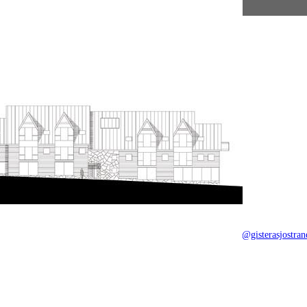
Jump to navigation
tan 4f 831 40 Östersund
Tel: 063-57 00 90
E-post: info@gisterasjostran